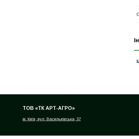
О
І
Ц
ТОВ «ТК АРТ-АГРО»
м. Київ, вул. Васильківська, 37