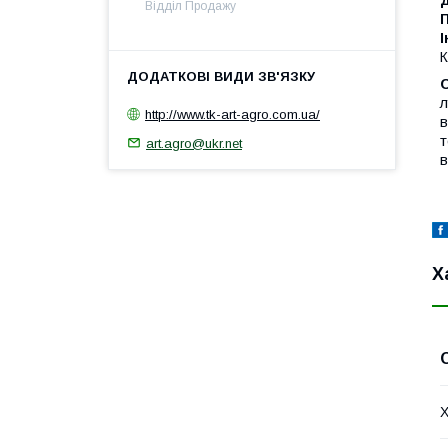
Відділ Продажу
І
К
л
http://www.tk-art-agro.com.ua/
в
т
art.agro@ukr.net
в
Х
Х