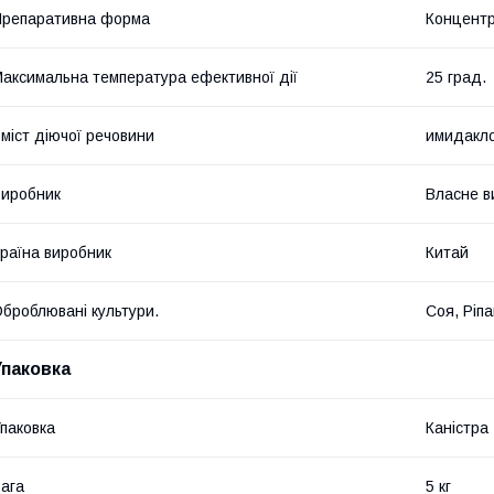
репаративна форма
Концентр
аксимальна температура ефективної дії
25 град.
міст діючої речовини
имидакло
иробник
Власне в
раїна виробник
Китай
броблювані культури.
Соя, Ріп
Упаковка
паковка
Каністра
ага
5 кг