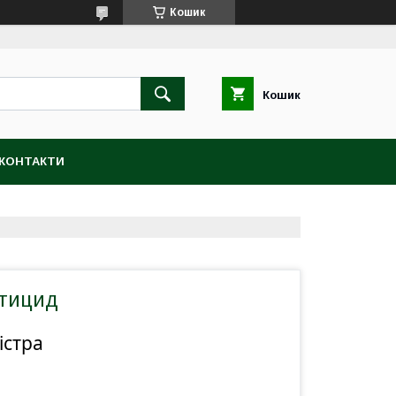
Кошик
Кошик
КОНТАКТИ
ктицид
істра