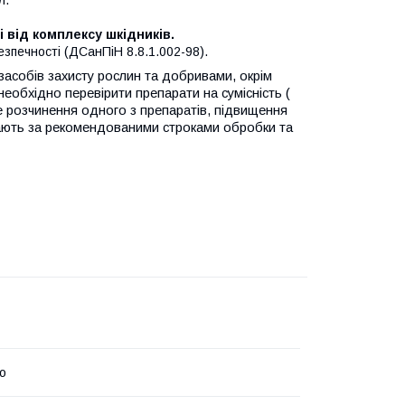
і від комплексу шкідників.
езпечності (ДСанПіН 8.8.1.002-98).
засобів захисту рослин та добривами, окрім
еобхідно перевірити препарати на сумісність (
не розчинення одного з препаратів, підвищення
дають за рекомендованими строками обробки та
о