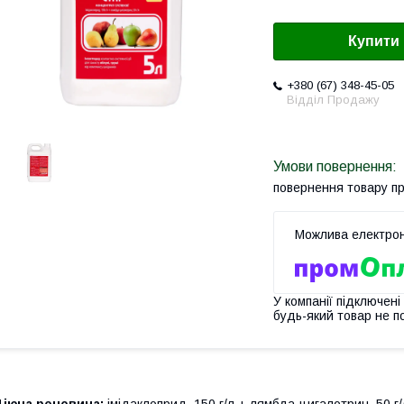
Купити
+380 (67) 348-45-05
Відділ Продажу
повернення товару п
У компанії підключені
будь-який товар не п
Діюча речовина:
імідаклоприд, 150 г/л + лямбда-цигалотрин, 50 г/