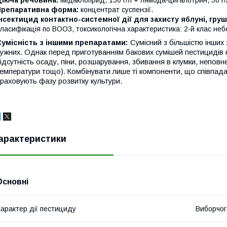
Препаративна форма:
концентрат суспензії.
нсектицид контактно-системної дії для захисту яблуні, груш
ласифікація по ВООЗ, токсикологічна характеристика: 2-й клас неб
Сумісність з іншими препаратами:
Сумісний з більшістю інших 
ужних. Однак перед приготуванням бакових сумішей пестицидів н
ідсутність осаду, піни, розшарування, збивання в клумки, непов
емператури тощо). Комбінувати лише ті компоненти, що співпа
раховують фазу розвитку культури.
арактеристики
Основні
арактер дії пестициду
Виборчог