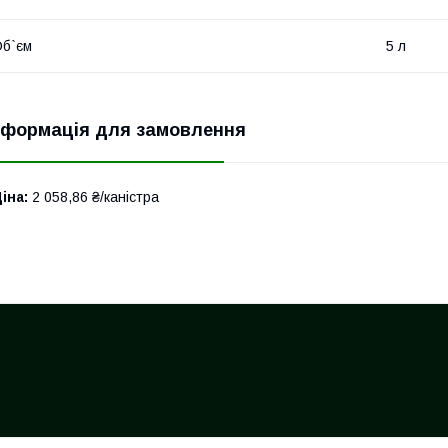
б`єм
5 л
нформація для замовлення
іна:
2 058,86 ₴/каністра