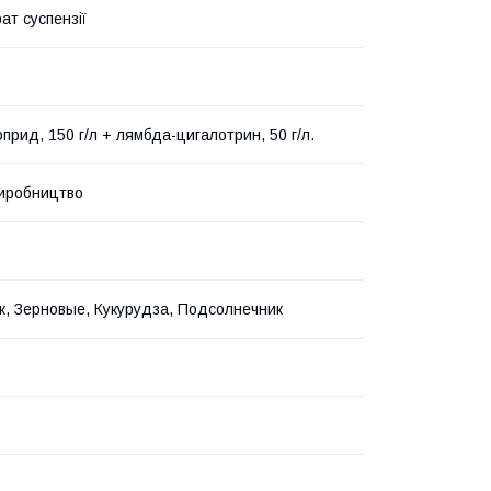
ат суспензії
прид, 150 г/л + лямбда-цигалотрин, 50 г/л.
иробництво
ак, Зерновые, Кукурудза, Подсолнечник