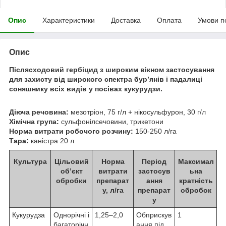
Опис
Характеристики
Доставка
Оплата
Умови п
Опис
Післясходовий гербіцид з широким вікном застосування
для захисту від широкого спектра бур’янів і падалиці
соняшнику всіх видів у посівах кукурудзи.
Діюча речовина
:
мезотріон, 75 г/л + нікосульфурон, 30 г/л
Хімічна група
:
сульфонілсечовини, трикетони
Норма витрати робочого розчину
:
150-250 л/га
Тара
:
каністра 20 л
Культура
Цільовий
Норма
Період
Максимал
об’єкт
витрати
застосув
ьна
обробки
препарат
ання
кратність
у, л/га
препарат
обробок
у
Кукурудза
Однорічні і
1,25–2,0
Обприскув
1
багаторічн
ання під