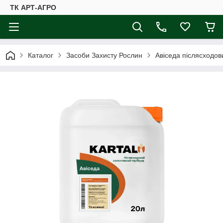
ТК АРТ-АГРО
Каталог
Засоби Захисту Рослин
Авіседа післясходови