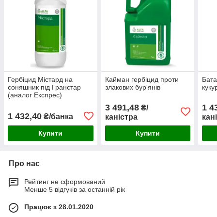
Гербіцид Містард на
Кайман гербіцид проти
Бата
соняшник під Гранстар
злакових бур'янів
куку
(аналог Експрес)
3 491,48
1 4
₴/
1 432,40
₴/банка
каністра
кан
Купити
Купити
Про нас
Рейтинг не сформований
Менше 5 відгуків за останній рік
Працює з 28.01.2020