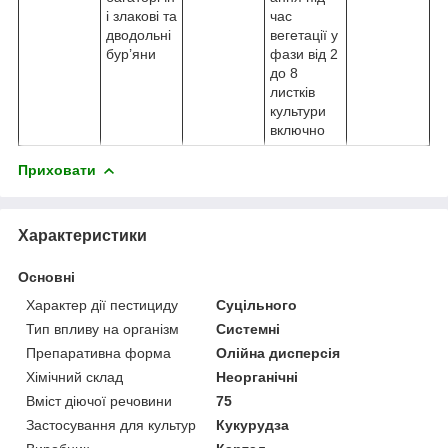
і злакові та
час
дводольні
вегетації у
бур’яни
фази від 2
до 8
листків
культури
включно
Приховати
Характеристики
Основні
Характер дії пестициду
Суцільного
Тип впливу на організм
Системні
Препаративна форма
Олійна дисперсія
Хімічний склад
Неорганічні
Вміст діючої речовини
75
Застосування для культур
Кукурудза