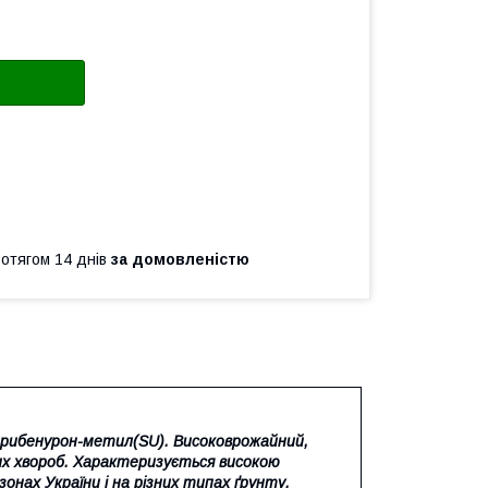
ротягом 14 днів
за домовленістю
 трибенурон-метил(SU). Високоврожайний,
х хвороб. Характеризується високою
онах України і на різних типах ґрунту.