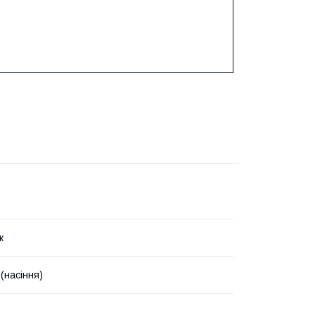
к
(насіння)