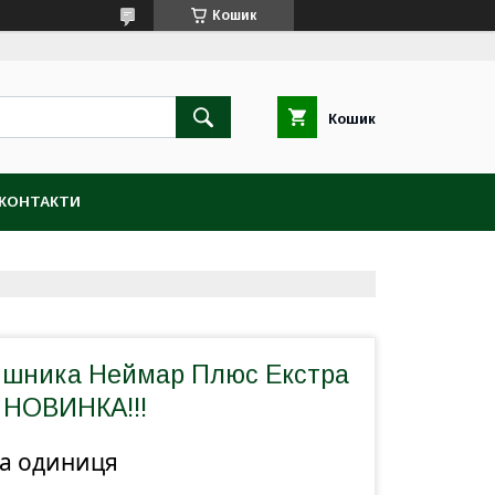
Кошик
Кошик
КОНТАКТИ
яшника Неймар Плюс Екстра
р НОВИНКА!!!
на одиниця