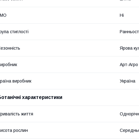
ГМО
Ні
рупа стиглості
Ранньост
езонність
Ярова ку
иробник
Арт-Агро
раїна виробник
Україна
Ботанічні характеристики
ривалість життя
Однорічн
исота рослин
Середнь