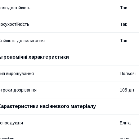
олодостійкість
Так
осухостійкість
Так
тійкість до вилягання
Так
Агрономічні характеристики
ип вирощування
Польові
троки дозрівання
105 дн
Характеристики насіннєвого матеріалу
епродукція
Еліта