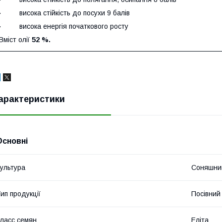
· висока стійкість до посухи 9 балів
· висока енергія початкового росту
Вміст олії
52 %.
арактеристики
Основні
ультура
Соняшни
ип продукції
Посівний 
ласс семян
Еліта