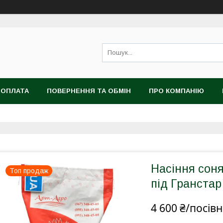
 ОПЛАТА
ПОВЕРНЕННЯ ТА ОБМІН
ПРО КОМПАНІЮ
Насіння сон
Топ продаж
під Гранста
4 600 ₴/посів