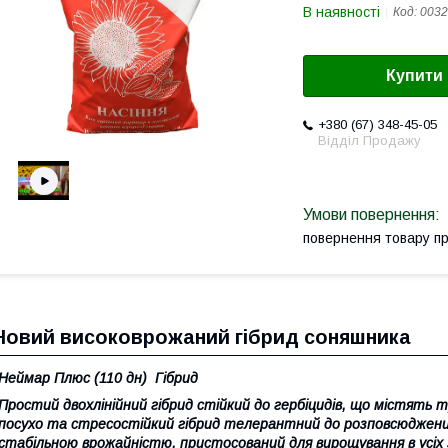
В наявності
Код:
0032
Купити
+380 (67) 348-45-05
Відділ Продажу
повернення товару п
Новий високоврожаний гібрид соняшника
Неймар Плюс
(110 дн) Гібрид
Простий двохлінійний гібрид стійкий до гербіцидів, що містять
посухо та стресостійкий гібрид телерантний до розповсюджени
стабільною врожайністю, пристосований для вирощування в усіх з