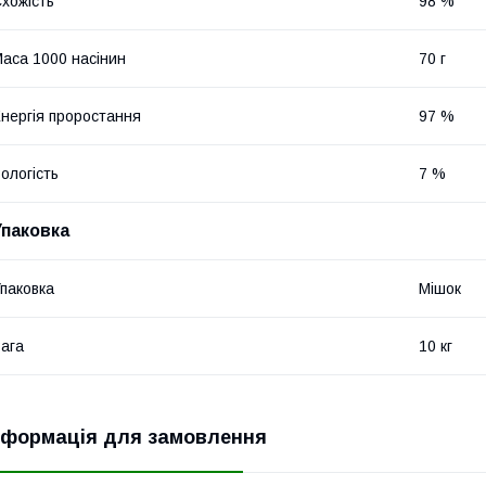
хожість
98 %
аса 1000 насінин
70 г
нергія проростання
97 %
ологість
7 %
Упаковка
паковка
Мішок
ага
10 кг
нформація для замовлення