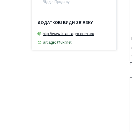
Відділ Продажу
http://www.tk-art-agro.com.ua/
art.agro@ukr.net
П