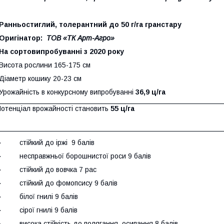
Ранньостиглий,
т
олерантний до 50 г/га гранстару
Оригінатор:
ТОВ «ТК Арт-Агро»
На сортовипробуванні з 2020 року
Висота рослини 165-175 см
Діаметр кошику 20-23 см
Урожайність в конкурсному випробуванні
36,9 ц/га
отенціал врожайності становить
55 ц/га
· стійкий до іржі 9 балів
· несправжньої борошнистої роси 9 балів
· стійкий до вовчка 7 рас
· стійкий до фомопсису 9 балів
· білої гнилі 9 балів
· сірої гнилі 9 балів
· висока стійкість до полягання, осипання 8 балів