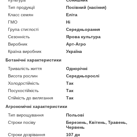
Тип продукції
Посівний (насіння)
Класс семян
Еліта
ГМО
Ні
Група стиглості
Середньорання
Сезонність
Ярова культура
Виробник
Арт-Агро
Країна виробник
Україна
Ботанічні характеристики
Тривалість життя
Однорічні
Висота рослин
Середньорослі
Холодостійкість
Так
Посухостійкість
Так
Стійкість до вилягання
Так
Агрономічні характеристики
Тип вирощування
Польові
Строки посіву
Березень, Квітень, Травень,
Червень
Строки дозрівання
107 дн