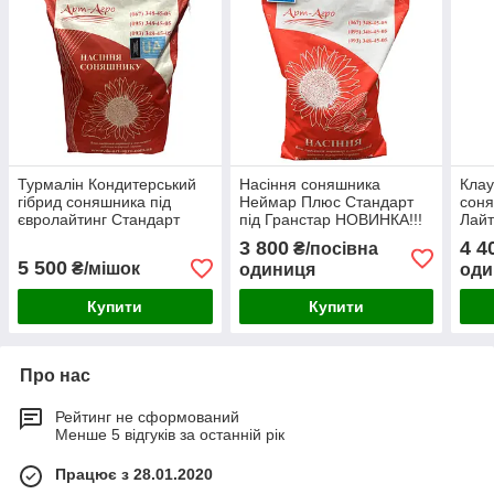
Турмалін Кондитерський
Насіння соняшника
Клау
гібрид соняшника під
Неймар Плюс Стандарт
соня
євролайтинг Стандарт
під Гранстар НОВИНКА!!!
Лайт
3 800
4 4
₴/посівна
5 500
₴/мішок
одиниця
оди
Купити
Купити
Про нас
Рейтинг не сформований
Менше 5 відгуків за останній рік
Працює з 28.01.2020