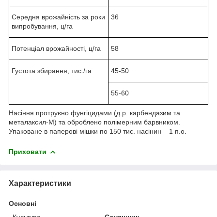
Середня врожайність за роки
36
випробування, ц/га
Потенціал врожайності, ц/га
58
Густота збирання, тис./га
45-50
55-60
Насіння протруєно фунгіцидами (д.р. карбендазим та
металаксил-М) та оброблено полімерним барвником.
Упаковане в паперові мішки по 150 тис. насінин – 1 п.о.
Приховати
Характеристики
Основні
Культура
Соняшник