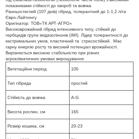
показниками стійкості до хвороб та вовчка
Ранньостиглий (107 днів) гібрид, толерантний до 1-1,2 л/га
Євро-Лайтнінгу
Оригінатор: ТОВ«ТК АРТ-АГРО»
Високоврожайний гібрид інтенсивного типу, стійкий до
гербіцидів групи імідазолінонів (ІМІ). Лідер толерантності до
екстримальних умов, пластичний та стресостійкий. Має
гарну енергію росту та високий потенціал врожайності.
Вирізняється високою стабільністю при різних
агрокліматичних умовах вирощування.
Вегетаційни період
105
Тип гібрида
простий
Стійкість до вовчка
A-G
Висота рослин, см
165
Розмір кошика, см
20-23