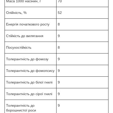
Маса 1000 насінин, г
70
Олійність, %
52
Енергія початкового росту
8
Стійкість до вилягання
9
Посухостійкість
8
Толерантність до фомозу
9
Толерантність до фомопсису
9
Толерантність до білої гнилі
9
Толерантність до сірої гнилі
9
Толерантність до
9
борошнистої роси