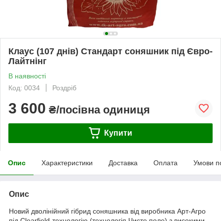
Клаус (107 днів) Стандарт соняшник під Євро-
Лайтнінг
В наявності
Код: 0034
Роздріб
3 600
₴/посівна одиниця
Купити
Опис
Характеристики
Доставка
Оплата
Умови п
Опис
Новий дволінійний гібрид соняшника від виробника Арт-Агро
під Clearfield-технологію (технологія Чисте поле) з високими