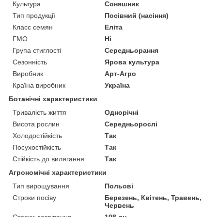
Культура
Соняшник
Тип продукції
Посівний (насіння)
Класс семян
Еліта
ГМО
Ні
Група стиглості
Середньорання
Сезонність
Ярова культура
Виробник
Арт-Агро
Країна виробник
Україна
Ботанічні характеристики
Тривалість життя
Однорічні
Висота рослин
Середньорослі
Холодостійкість
Так
Посухостійкість
Так
Стійкість до вилягання
Так
Агрономічні характеристики
Тип вирощування
Польові
Строки посіву
Березень, Квітень, Травень,
Червень
Строки дозрівання
108 дн