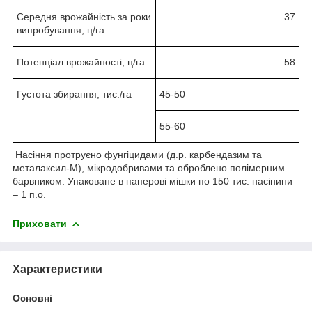
Середня врожайність за роки
37
випробування, ц/га
Потенціал врожайності, ц/га
58
Густота збирання, тис./га
45-50
55-60
Насіння протруєно фунгіцидами (д.р. карбендазим та
металаксил-М), мікродобривами та оброблено полімерним
барвником. Упаковане в паперові мішки по 150 тис. насінини
– 1 п.о.
Приховати
Характеристики
Основні