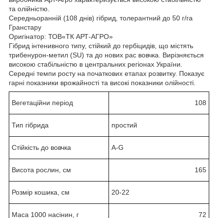
та олійністю.
Середньоранній (108 днів) гібрид, толерантний до 50 г/га
Гранстару
Оригінатор: ТОВ«ТК АРТ-АГРО»
Гібрид інтенивного типу, стійкий до гербіцидів, що містять
трибенурон-метил (SU) та до нових рас вовчка. Вирізняється
високою стабільністю в центральних регіонах України.
Середні темпи росту на початкових етапах розвитку. Показує
гарні показники врожайності та високі показники олійності.
Вегетаційни період
108
Тип гібрида
простий
Стійкість до вовчка
A-G
Висота рослин, см
165
Розмір кошика, см
20-22
Маса 1000 насінин, г
72