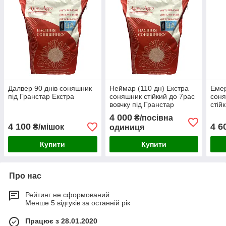
Далвер 90 днів соняшник
Неймар (110 дн) Екстра
Емер
під Гранстар Екстра
соняшник стійкий до 7рас
сон
вовчку під Гранстар
стій
під 
4 000
₴/посівна
4 100
4 6
₴/мішок
одиниця
Купити
Купити
Про нас
Рейтинг не сформований
Менше 5 відгуків за останній рік
Працює з 28.01.2020