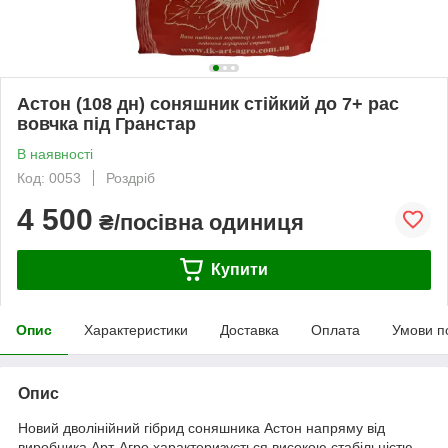
Астон (108 дн) соняшник стійкий до 7+ рас
вовчка під Гранстар
В наявності
Код: 0053
Роздріб
4 500
₴/посівна одиниця
Купити
Опис
Характеристики
Доставка
Оплата
Умови п
Опис
Новий дволінійний гібрид соняшника Астон напряму від
виробника Арт-Агро характеризується високою стабільністю