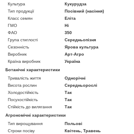
Культура
Кукурудза
Тип продукції
Посівний (насіння)
Класс семян
Еліта
ГМО
Ні
ФАО
350
Група стиглості
Середньопізня
Сезонність
Ярова культура
Виробник
Арт-Агро
Країна виробник
Україна
Ботанічні характеристики
Тривалість життя
Однорічні
Висота рослин
Середньорослі
Холодостійкість
Так
Посухостійкість
Так
Стійкість до вилягання
Так
Агрономічні характеристики
Тип вирощування
Польові
Строки посіву
Квітень, Травень