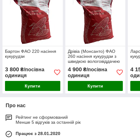
Бартон ФАО 220 насіння
Дрівіа (Монсанто) ФАО
Ларс
кукурудзи
260 насіння кукурудзи з
куку
швидкою вологовіддачею
3 800
4 900
4 1
₴/посівна
₴/посівна
одиниця
одиниця
оди
Купити
Купити
Про нас
Рейтинг не сформований
Менше 5 відгуків за останній рік
Працює з 28.01.2020