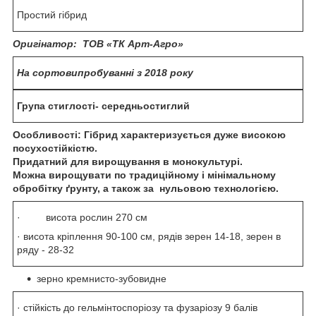
Простий гібрид
Оригінатор:
ТОВ «ТК Арт-Агро»
На сортовипробуванні з 2018 року
Група стиглості- середньостиглий
Особливості:
Гібрид характеризується дуже високою
посухостійкістю.
Придатний для вирощування в монокультурі.
Можна вирощувати по традиційному і мінiмальному
обробітку ґрунту, а також за нульовою технологією.
· висота рослин 270 см
· висота кріплення 90-100 см, рядів зерен 14-18, зерен в
ряду - 28-32
зерно кремнисто-зубовидне
· стійкість до гельмінтоспоріозу та фузаріозу 9 балів